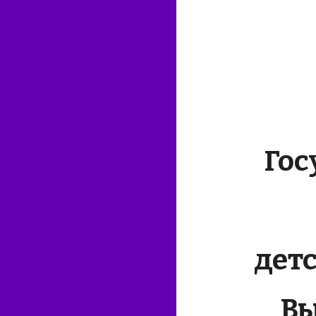
Гос
дет
Вы