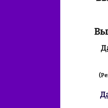
Вы
Д
(Р
Д