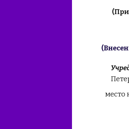
(Прик
(Внесен
Учре
Пете
место 