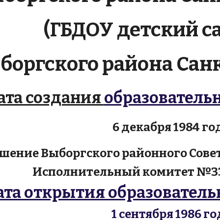
(ГБДОУ детский 
боргского района Санк
ата создания
образователь
6
декабря 1984 го
ешение Выборгского районного Сове
Исполнительный комитет №335 
ата открытия образователь
1 сентября 1986 го