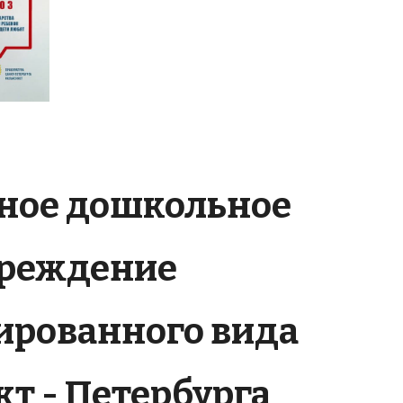
ное дошкольное
чреждение
ированного вида
т - Петербурга