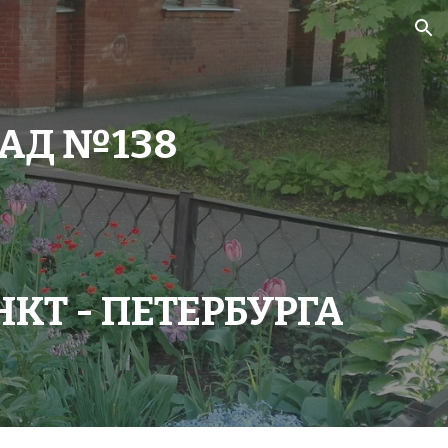
ion
САД №138
КТ - ПЕТЕРБУРГА